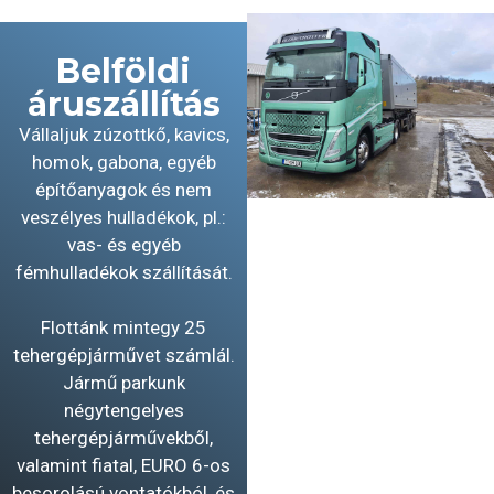
Belföldi
áruszállítás
Vállaljuk zúzottkő, kavics,
homok, gabona, egyéb
építőanyagok és nem
veszélyes hulladékok, pl.:
vas- és egyéb
fémhulladékok szállítását.
Flottánk mintegy 25
tehergépjárművet számlál.
Jármű parkunk
négytengelyes
tehergépjárművekből,
valamint fiatal, EURO 6-os
besorolású vontatókból, és