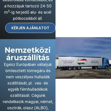
a hozzájuk tartozó 24-50
3
m
-ig terjedő alu- és acél
pótkocsikból áll.
KÉRJEN AJÁNLATOT
Nemzetközi
áruszállítás
Egész Európában vállaljuk
ömlesztett tömegáru és
nem veszélyes hulladék
szállítását, pl.: vas- és
egyéb fémhulladékok
szállítását. Cégünk
rendelkezik magyar, német,
osztrák, olasz (ALBO),