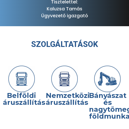
Tisztelettel:
Kaluzsa Tamás
Ügyvezető igazgató
SZOLGÁLTATÁSOK
Belföldi
Nemzetközi
Bányászat
áruszállítás
áruszállítás
és
nagytöme
földmunk