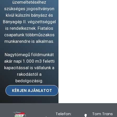
üzemeltetéséhez
szükséges jogosítványon
kívül külszíni bányász és
Bányagép II. végzettséggel
is rendelkeznek. Fiatalos
csapatunk többműszakos
munkarendre is alkalmas.
Nagytömegű földmunkát
akár napi 1.000 m3 feletti
kapacitással is vállalunk a
rakodástól a
bedolgozásig.
KÉRJEN AJÁNLATOT
Telefon:
Tom Trans