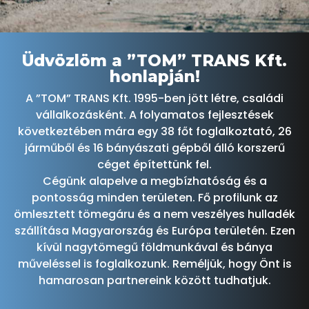
Üdvözlöm a ”TOM” TRANS Kft.
honlapján!
A ”TOM” TRANS Kft. 1995-ben jött létre, családi
vállalkozásként. A folyamatos fejlesztések
következtében mára egy 38 főt foglalkoztató, 26
járműből és 16 bányászati gépből álló korszerű
céget építettünk fel.
Cégünk alapelve a megbízhatóság és a
pontosság minden területen. Fő profilunk az
ömlesztett tömegáru és a nem veszélyes hulladék
szállítása Magyarország és Európa területén. Ezen
kívül nagytömegű földmunkával és bánya
műveléssel is foglalkozunk. Reméljük, hogy Önt is
hamarosan partnereink között tudhatjuk.