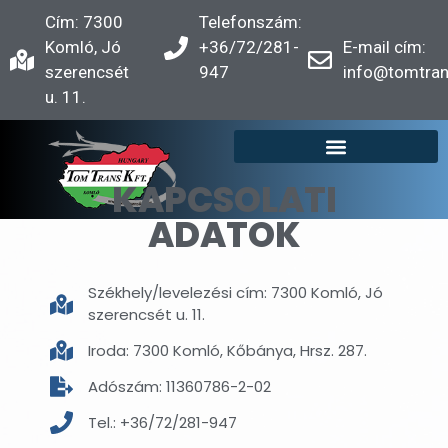
Cím: 7300
Telefonszám:
Komló, Jó
+36/72/281-
E-mail cím:
szerencsét
947
info@tomtran
u. 11.
KAPCSOLATI
ADATOK
Székhely/levelezési cím: 7300 Komló, Jó
szerencsét u. 11.
Iroda: 7300 Komló, Kőbánya, Hrsz. 287.
Adószám: 11360786-2-02
Tel.: +36/72/281-947